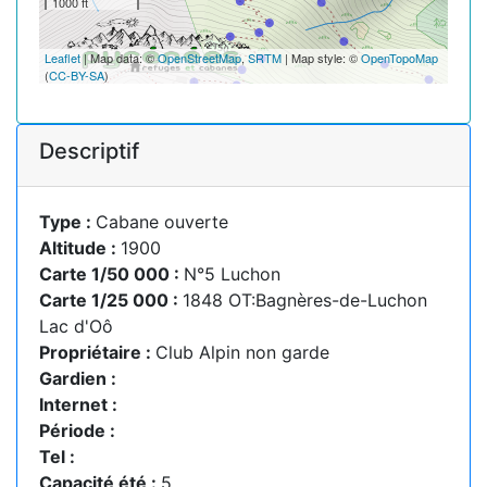
1000 ft
Leaflet
| Map data: ©
OpenStreetMap
,
SRTM
| Map style: ©
OpenTopoMap
(
CC-BY-SA
)
Descriptif
Type :
Cabane ouverte
Altitude :
1900
Carte 1/50 000 :
N°5 Luchon
Carte 1/25 000 :
1848 OT:Bagnères-de-Luchon
Lac d'Oô
Propriétaire :
Club Alpin non garde
Gardien :
Internet :
Période :
Tel :
Capacité été :
5