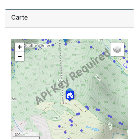
Carte
+
−
300 m