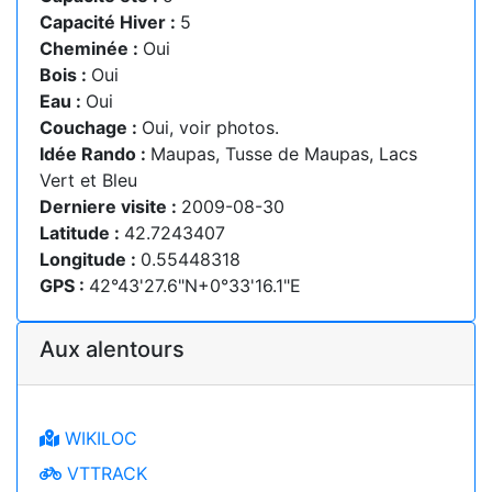
Capacité Hiver :
5
Cheminée :
Oui
Bois :
Oui
Eau :
Oui
Couchage :
Oui, voir photos.
Idée Rando :
Maupas, Tusse de Maupas, Lacs
Vert et Bleu
Derniere visite :
2009-08-30
Latitude :
42.7243407
Longitude :
0.55448318
GPS :
42°43'27.6"N+0°33'16.1"E
Aux alentours
WIKILOC
VTTRACK