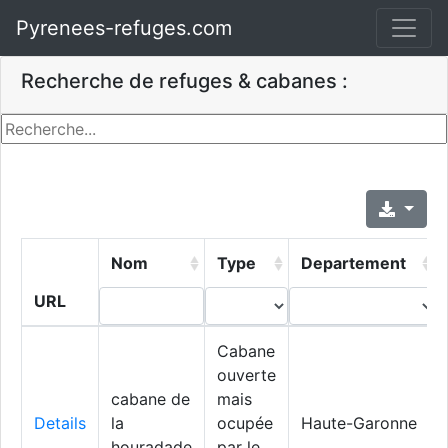
Pyrenees-refuges.com
Recherche de refuges & cabanes :
Nom
Type
Departement
URL
Cabane
ouverte
cabane de
mais
Details
la
ocupée
Haute-Garonne
houradade
par le