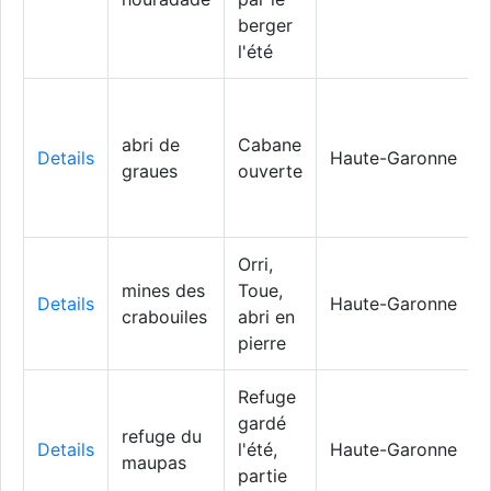
berger
l'été
abri de
Cabane
Details
Haute-Garonne
graues
ouverte
Orri,
mines des
Toue,
Details
Haute-Garonne
crabouiles
abri en
pierre
Refuge
gardé
refuge du
Details
l'été,
Haute-Garonne
maupas
partie