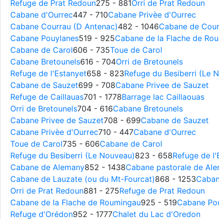
Refuge de Prat Redoun
275 - 881
Orri de Prat Redoun
Cabane d'Ourrec
447 - 710
Cabane Privèe d'Ourrec
Cabane Courrau (D Antenac)
482 - 1046
Cabane de Courr
Cabane Pouylanes
519 - 925
Cabane de la Flache de Ro
Cabane de Carol
606 - 735
Toue de Carol
Cabane Bretounels
616 - 704
Orri de Bretounels
Refuge de l'Estanyet
658 - 823
Refuge du Besiberri (Le 
Cabane de Sauzet
699 - 708
Cabane Privee de Sauzet
Refuge de Caillauas
701 - 1778
Barrage lac Caillaouas
Orri de Bretounels
704 - 616
Cabane Bretounels
Cabane Privee de Sauzet
708 - 699
Cabane de Sauzet
Cabane Privèe d'Ourrec
710 - 447
Cabane d'Ourrec
Toue de Carol
735 - 606
Cabane de Carol
Refuge du Besiberri (Le Nouveau)
823 - 658
Refuge de l'
Cabane de Alemany
852 - 1438
Cabane pastorale de Al
Cabane de Lauzate (ou du Mt-Fourcat)
868 - 1253
Caban
Orri de Prat Redoun
881 - 275
Refuge de Prat Redoun
Cabane de la Flache de Roumingau
925 - 519
Cabane Po
Refuge d'Orédon
952 - 1777
Chalet du Lac d'Oredon