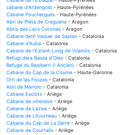
Cabane de l'Estaque
- Haute-Pyrénées
cabane d'Ardengost
- Haute-Pyrénées
Cabane Poucherguès
- Haute-Pyrénées
Abri de Pleta de Creguena
- Aragon
Abris des Lacs Coronas
- Aragon
Cabane deth Vaquer de Saplan
- Catalonia
Cabane d'Auba
- Catalonia
Cabane de l'Estanh Long de Vilamòs
- Catalonia
Refugi dera Bassa d'Oles
- Catalonia
Refuge du Besiberri (l Ancien)
- Catalonia
Cabane du Cap de la Coume
- Haute-Garonne
Orri de las Fouzes
- Catalonia
Abri de Mariolo
- Catalonia
Cabane Esclots
- Ariège
Cabane de villenave
- Ariège
Cabane de Lazies
- Ariège
Cabane de Litourneau
- Ariège
Cabane du Cap de La Serre
- Ariège
Cabane de Courtalis
- Ariège