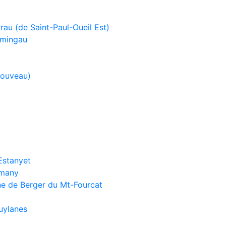
au (de Saint-Paul-Oueil Est)
umingau
Nouveau)
Estanyet
emany
e de Berger du Mt-Fourcat
uylanes