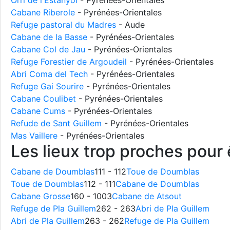
Orri de l'Estanyol
- Pyrénées-Orientales
Cabane Riberole
- Pyrénées-Orientales
Refuge pastoral du Madres
- Aude
Cabane de la Basse
- Pyrénées-Orientales
Cabane Col de Jau
- Pyrénées-Orientales
Refuge Forestier de Argoudeil
- Pyrénées-Orientales
Abri Coma del Tech
- Pyrénées-Orientales
Refuge Gai Sourire
- Pyrénées-Orientales
Cabane Coulibet
- Pyrénées-Orientales
Cabane Cums
- Pyrénées-Orientales
Refude de Sant Guillem
- Pyrénées-Orientales
Mas Vaillere
- Pyrénées-Orientales
Les lieux trop proches pour ê
Cabane de Doumblas
111 - 112
Toue de Doumblas
Toue de Doumblas
112 - 111
Cabane de Doumblas
Cabane Grosse
160 - 1003
Cabane de Atsout
Refuge de Pla Guillem
262 - 263
Abri de Pla Guillem
Abri de Pla Guillem
263 - 262
Refuge de Pla Guillem