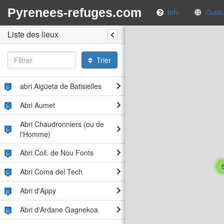
Pyrenees-refuges.com
Info
Outil
Liste des lieux
Trier
abri Aigüeta de Batisielles
Abri Aumet
Abri Chaudronniers (ou de
l'Homme)
Abri Coll. de Nou Fonts
Abri Coma del Tech
Abri d'Appy
Abri d'Ardane Gagnekoa