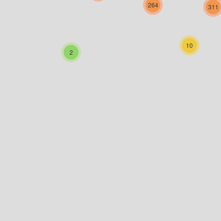
264
311
10
2