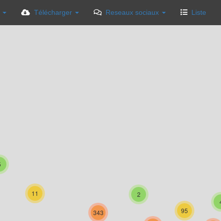
s
Télécharger
Reseaux sociaux
Liste
5
11
2
95
343