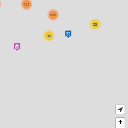
171
338
32
36
+