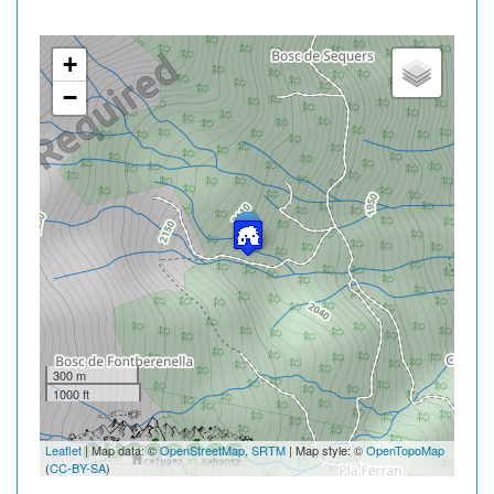
+
−
300 m
1000 ft
Leaflet
| Map data: ©
OpenStreetMap
,
SRTM
| Map style: ©
OpenTopoMap
(
CC-BY-SA
)