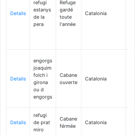
refugi
Refuge
estanys
gardé
Ll
Details
Catalonia
de la
toute
C
pera
l'année
engorgs
joaquim
folch i
Cabane
Details
Catalonia
M
girona
ouverte
ou d
engorgs
refugi
Cabane
Ll
Details
de prat
Catalonia
férmée
C
miro