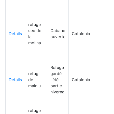
refuge
uec de
Cabane
Details
Catalonia
Al
la
ouverte
molina
Refuge
refugi
gardé
Details
de
l'été,
Catalonia
M
malniu
partie
hivernal
refuge