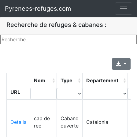
Pyrenees-refuges.com
Recherche de refuges & cabanes :
Nom
Type
Departement
Vi
URL
cap de
Cabane
Ll
Details
Catalonia
rec
ouverte
C