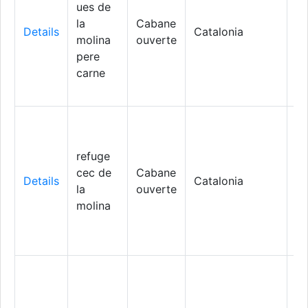
ues de
la
Cabane
Details
Catalonia
Al
molina
ouverte
pere
carne
refuge
cec de
Cabane
Details
Catalonia
Al
la
ouverte
molina