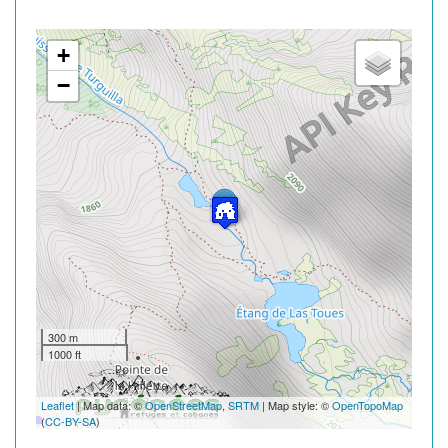
+
−
300 m
1000 ft
Leaflet
| Map data: ©
OpenStreetMap
,
SRTM
| Map style: ©
OpenTopoMap
(
CC-BY-SA
)