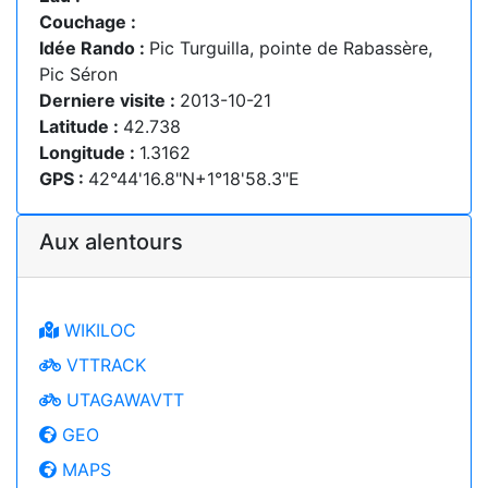
Couchage :
Idée Rando :
Pic Turguilla, pointe de Rabassère,
Pic Séron
Derniere visite :
2013-10-21
Latitude :
42.738
Longitude :
1.3162
GPS :
42°44'16.8"N+1°18'58.3"E
Aux alentours
WIKILOC
VTTRACK
UTAGAWAVTT
GEO
MAPS