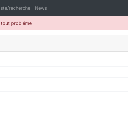
iste/recherche
News
r tout probléme