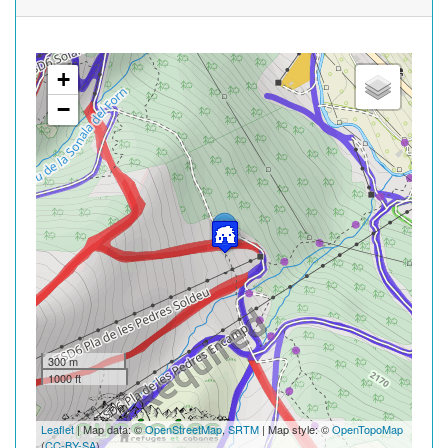
+
−
300 m
1000 ft
Leaflet
| Map data: ©
OpenStreetMap
,
SRTM
| Map style: ©
OpenTopoMap
(
CC-BY-SA
)