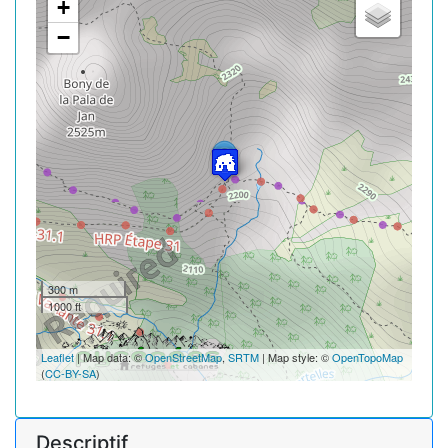
+
−
300 m
1000 ft
Leaflet
| Map data: ©
OpenStreetMap
,
SRTM
| Map style: ©
OpenTopoMap
(
CC-BY-SA
)
Descriptif