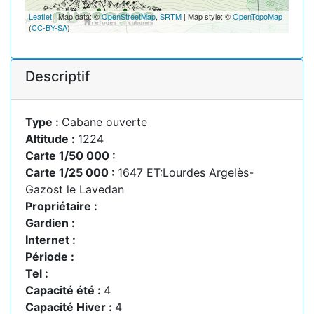
Leaflet
| Map data: ©
OpenStreetMap
,
SRTM
| Map style: ©
OpenTopoMap
(
CC-BY-SA
)
Descriptif
Type :
Cabane ouverte
Altitude :
1224
Carte 1/50 000 :
Carte 1/25 000 :
1647 ET:Lourdes Argelès-
Gazost le Lavedan
Propriétaire :
Gardien :
Internet :
Période :
Tel :
Capacité été :
4
Capacité Hiver :
4