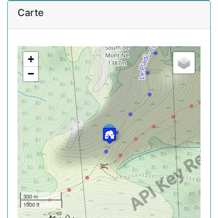
Carte
+
−
300 m
1000 ft