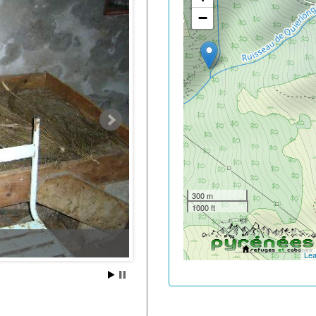
−
300 m
1000 ft
Lea