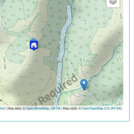
flet
| Map data: ©
OpenStreetMap
,
SRTM
| Map style: ©
OpenTopoMap
(
CC-BY-SA
)