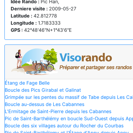
Idée Rando :
Pic Han,
Derniere visite :
2009-05-27
Latitude :
42.812778
Longitude :
1.7183333
GPS :
42°48'46"N+1°43'6"E
Étang de Fage Belle
Boucle des Pics Girabal et Galinat
Grimpée sur les pentes du massif de Tabe depuis Les C
Boucle au-dessus de Les Cabannes
L'Ermitage de Saint-Pierre depuis les Cabannes
Pic de Saint-Barthélémy en boucle Sud-Ouest depuis Ap
Boucle des six villages autour du Rocher du Courbas
Pic de Saint-Barthélemy et l'Étang d'Appy depuis Appy