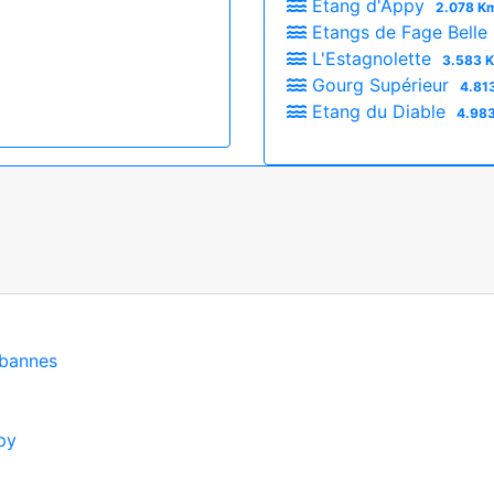
Etang d'Appy
2.078 Km
Etangs de Fage Belle
L'Estagnolette
3.583 K
Gourg Supérieur
4.81
Etang du Diable
4.983
abannes
py