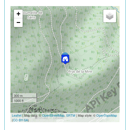
+
−
300 m
1000 ft
Leaflet
| Map data: ©
OpenStreetMap
,
SRTM
| Map style: ©
OpenTopoMap
(
CC-BY-SA
)