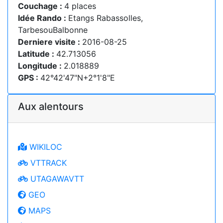
Couchage :
4 places
Idée Rando :
Etangs Rabassolles,
TarbesouBalbonne
Derniere visite :
2016-08-25
Latitude :
42.713056
Longitude :
2.018889
GPS :
42°42'47"N+2°1'8"E
Aux alentours
WIKILOC
VTTRACK
UTAGAWAVTT
GEO
MAPS