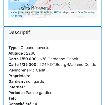
1000 ft
Leaflet
| Map data: ©
OpenStreetMap
,
SRTM
| Map style: ©
OpenTopoMap
(
CC-BY-SA
)
Descriptif
Type :
Cabane ouverte
Altitude :
2260
Carte 1/50 000 :
N°8 Cerdagne-Capcir
Carte 1/25 000 :
2249 OT:Bourg-Madame Col de
Puymorens Pic Carlit
Propriétaire :
Gardien :
non gardé
Internet :
Période :
Pas de gardien
Tel :
Capacité été :
4