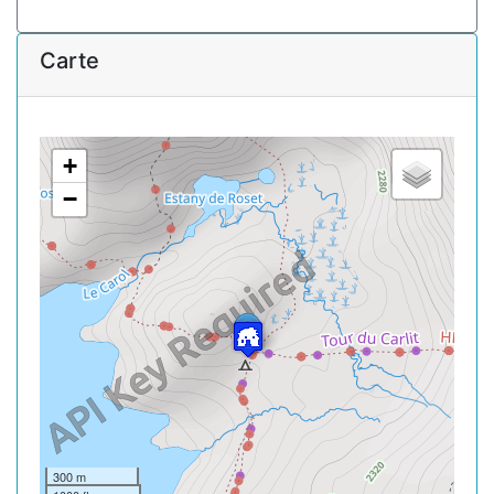
Carte
+
−
300 m