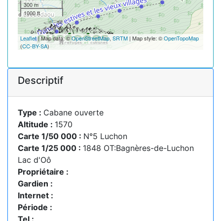
300 m
1000 ft
Leaflet
| Map data: ©
OpenStreetMap
,
SRTM
| Map style: ©
OpenTopoMap
(
CC-BY-SA
)
Descriptif
Type :
Cabane ouverte
Altitude :
1570
Carte 1/50 000 :
N°5 Luchon
Carte 1/25 000 :
1848 OT:Bagnères-de-Luchon
Lac d'Oô
Propriétaire :
Gardien :
Internet :
Période :
Tel :