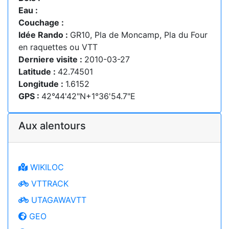
Eau :
Couchage :
Idée Rando :
GR10, Pla de Moncamp, Pla du Four
en raquettes ou VTT
Derniere visite :
2010-03-27
Latitude :
42.74501
Longitude :
1.6152
GPS :
42°44'42"N+1°36'54.7"E
Aux alentours
WIKILOC
VTTRACK
UTAGAWAVTT
GEO