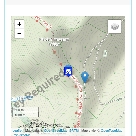
+
−
300 m
1000 ft
Leaflet
| Map data: ©
OpenStreetMap
,
SRTM
| Map style: ©
OpenTopoMap
(
CC-BY-SA
)