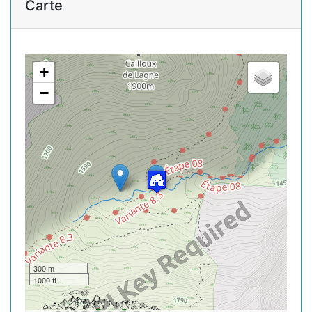
Carte
+
−
300 m
1000 ft