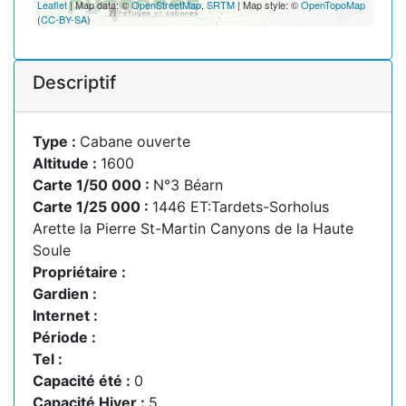
Leaflet
| Map data: ©
OpenStreetMap
,
SRTM
| Map style: ©
OpenTopoMap
(
CC-BY-SA
)
Descriptif
Type :
Cabane ouverte
Altitude :
1600
Carte 1/50 000 :
N°3 Béarn
Carte 1/25 000 :
1446 ET:Tardets-Sorholus
Arette la Pierre St-Martin Canyons de la Haute
Soule
Propriétaire :
Gardien :
Internet :
Période :
Tel :
Capacité été :
0
Capacité Hiver :
5