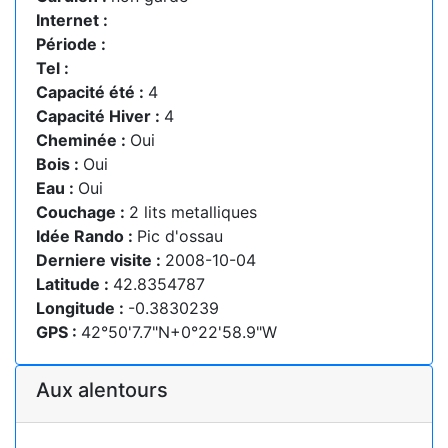
Internet :
Période :
Tel :
Capacité été :
4
Capacité Hiver :
4
Cheminée :
Oui
Bois :
Oui
Eau :
Oui
Couchage :
2 lits metalliques
Idée Rando :
Pic d'ossau
Derniere visite :
2008-10-04
Latitude :
42.8354787
Longitude :
-0.3830239
GPS :
42°50'7.7"N+0°22'58.9"W
Aux alentours