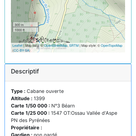
300 m
1000 ft
Leaflet
| Map data: ©
OpenStreetMap
,
SRTM
| Map style: ©
OpenTopoMap
(
CC-BY-SA
)
Descriptif
Type :
Cabane ouverte
Altitude :
1399
Carte 1/50 000 :
N°3 Béarn
Carte 1/25 000 :
1547 OT:Ossau Vallée d'Aspe
PN des Pyrénées
Propriétaire :
Gardien :
non gardé