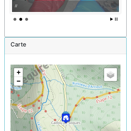
//
Carte
+
−