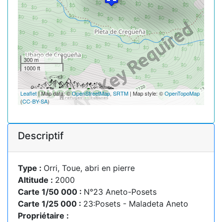
300 m
1000 ft
Leaflet
| Map data: ©
OpenStreetMap
,
SRTM
| Map style: ©
OpenTopoMap
(
CC-BY-SA
)
Descriptif
Type :
Orri, Toue, abri en pierre
Altitude :
2000
Carte 1/50 000 :
N°23 Aneto-Posets
Carte 1/25 000 :
23:Posets - Maladeta Aneto
Propriétaire :