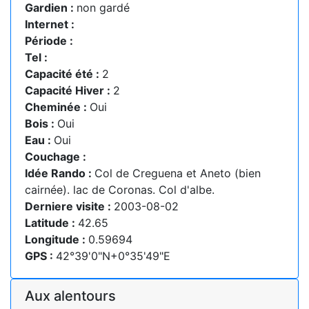
Gardien :
non gardé
Internet :
Période :
Tel :
Capacité été :
2
Capacité Hiver :
2
Cheminée :
Oui
Bois :
Oui
Eau :
Oui
Couchage :
Idée Rando :
Col de Creguena et Aneto (bien
cairnée). lac de Coronas. Col d'albe.
Derniere visite :
2003-08-02
Latitude :
42.65
Longitude :
0.59694
GPS :
42°39'0"N+0°35'49"E
Aux alentours