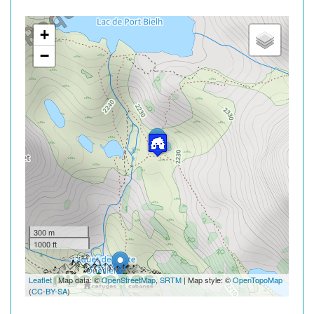
+
−
300 m
1000 ft
Leaflet
| Map data: ©
OpenStreetMap
,
SRTM
| Map style: ©
OpenTopoMap
(
CC-BY-SA
)