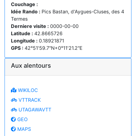
Couchage :
Idée Rando :
Pics Bastan, d'Aygues-Cluses, des 4
Termes
Derniere visite :
0000-00-00
Latitude :
42.8665726
Longitude :
0.18921871
GPS :
42°51'59.7"N+0°11'21.2"E
Aux alentours
WIKILOC
VTTRACK
UTAGAWAVTT
GEO
MAPS