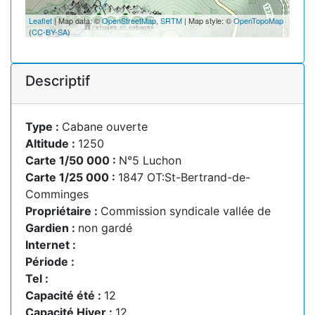
Leaflet
| Map data: ©
OpenStreetMap
,
SRTM
| Map style: ©
OpenTopoMap
(
CC-BY-SA
)
Descriptif
Type :
Cabane ouverte
Altitude :
1250
Carte 1/50 000 :
N°5 Luchon
Carte 1/25 000 :
1847 OT:St-Bertrand-de-
Comminges
Propriétaire :
Commission syndicale vallée de
Gardien :
non gardé
Internet :
Période :
Tel :
Capacité été :
12
Capacité Hiver :
12