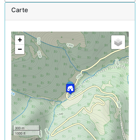
Carte
+
−
300 m
1000 ft