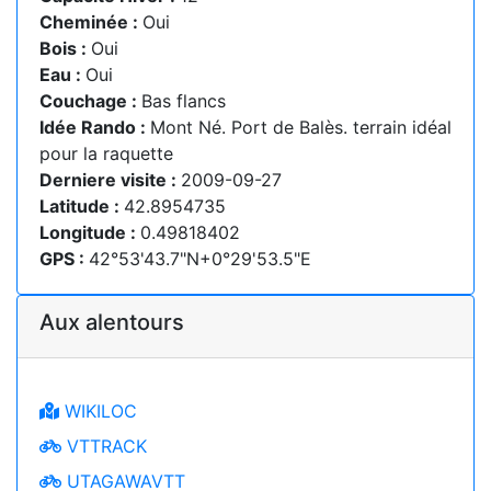
Cheminée :
Oui
Bois :
Oui
Eau :
Oui
Couchage :
Bas flancs
Idée Rando :
Mont Né. Port de Balès. terrain idéal
pour la raquette
Derniere visite :
2009-09-27
Latitude :
42.8954735
Longitude :
0.49818402
GPS :
42°53'43.7"N+0°29'53.5"E
Aux alentours
WIKILOC
VTTRACK
UTAGAWAVTT