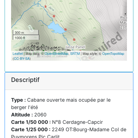
300 m
1000 ft
Leaflet
| Map data: ©
OpenStreetMap
,
SRTM
| Map style: ©
OpenTopoMap
(
CC-BY-SA
)
Descriptif
Type :
Cabane ouverte mais ocupée par le
berger l'été
Altitude :
2060
Carte 1/50 000 :
N°8 Cerdagne-Capcir
Carte 1/25 000 :
2249 OT:Bourg-Madame Col de
Puymorens Pic Carlit