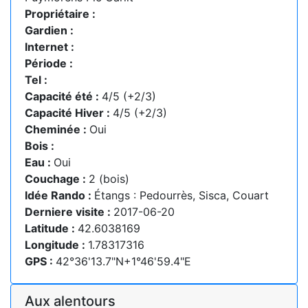
Propriétaire :
Gardien :
Internet :
Période :
Tel :
Capacité été :
4/5 (+2/3)
Capacité Hiver :
4/5 (+2/3)
Cheminée :
Oui
Bois :
Eau :
Oui
Couchage :
2 (bois)
Idée Rando :
Étangs : Pedourrès, Sisca, Couart
Derniere visite :
2017-06-20
Latitude :
42.6038169
Longitude :
1.78317316
GPS :
42°36'13.7"N+1°46'59.4"E
Aux alentours