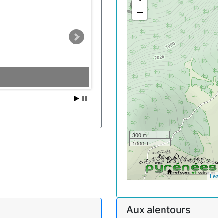
−
300 m
1000 ft
Lea
Aux alentours