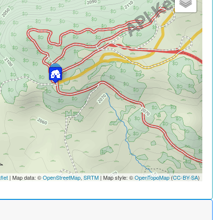
flet
| Map data: ©
OpenStreetMap
,
SRTM
| Map style: ©
OpenTopoMap
(
CC-BY-SA
)