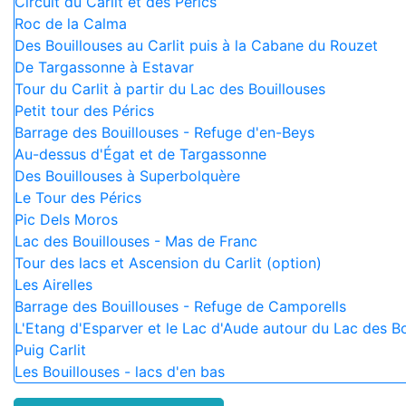
Circuit du Carlit et des Pérics
Roc de la Calma
Des Bouillouses au Carlit puis à la Cabane du Rouzet
De Targassonne à Estavar
Tour du Carlit à partir du Lac des Bouillouses
Petit tour des Pérics
Barrage des Bouillouses - Refuge d'en-Beys
Au-dessus d'Égat et de Targassonne
Des Bouillouses à Superbolquère
Le Tour des Pérics
Pic Dels Moros
Lac des Bouillouses - Mas de Franc
Tour des lacs et Ascension du Carlit (option)
Les Airelles
Barrage des Bouillouses - Refuge de Camporells
L'Etang d'Esparver et le Lac d'Aude autour du Lac des Bo
Puig Carlit
Les Bouillouses - lacs d'en bas