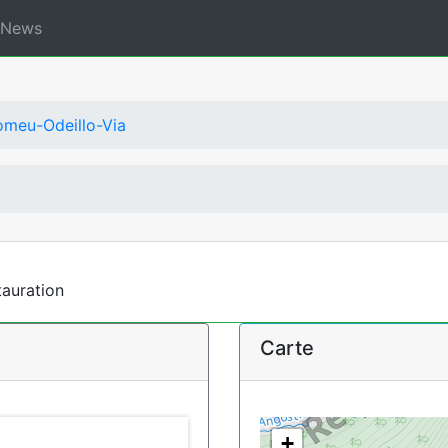
News
omeu-Odeillo-Via
tauration
Carte
+