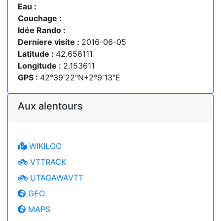
Eau :
Couchage :
Idée Rando :
Derniere visite :
2016-06-05
Latitude :
42.656111
Longitude :
2.153611
GPS :
42°39'22"N+2°9'13"E
Aux alentours
WIKILOC
VTTRACK
UTAGAWAVTT
GEO
MAPS