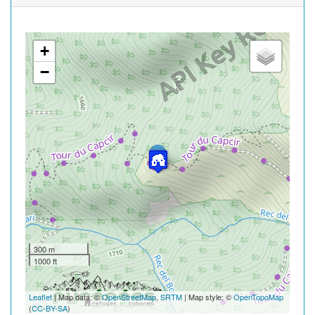
+
−
300 m
1000 ft
Leaflet
| Map data: ©
OpenStreetMap
,
SRTM
| Map style: ©
OpenTopoMap
(
CC-BY-SA
)