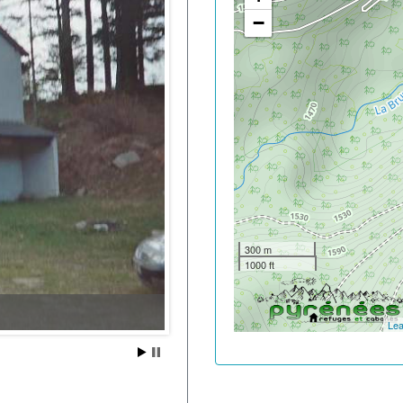
−
300 m
1000 ft
Lea