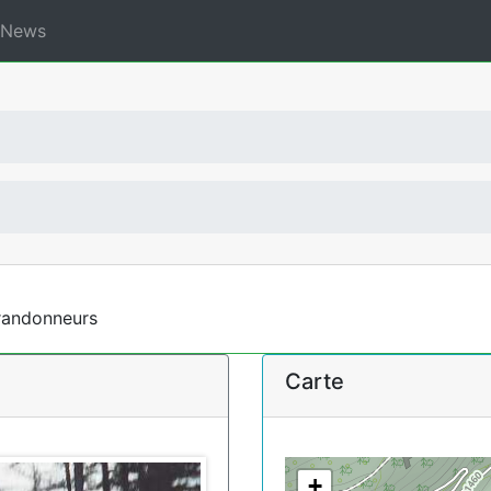
News
 randonneurs
Carte
+