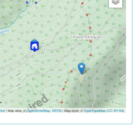
flet
| Map data: ©
OpenStreetMap
,
SRTM
| Map style: ©
OpenTopoMap
(
CC-BY-SA
)