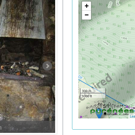
+
−
300 m
1000 ft
Lea