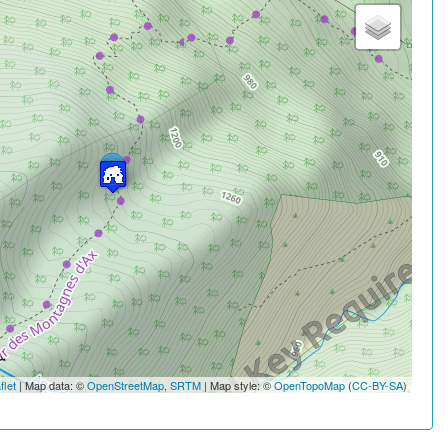
flet
| Map data: ©
OpenStreetMap
,
SRTM
| Map style: ©
OpenTopoMap
(
CC-BY-SA
)