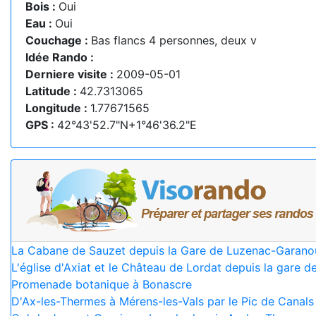
Bois :
Oui
Eau :
Oui
Couchage :
Bas flancs 4 personnes, deux v
Idée Rando :
Derniere visite :
2009-05-01
Latitude :
42.7313065
Longitude :
1.77671565
GPS :
42°43'52.7"N+1°46'36.2"E
La Cabane de Sauzet depuis la Gare de Luzenac-Garano
L'église d'Axiat et le Château de Lordat depuis la gare
Promenade botanique à Bonascre
D'Ax-les-Thermes à Mérens-les-Vals par le Pic de Canals