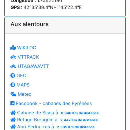
Longitude :
1.75622196
GPS :
42°35'39.4"N+1°45'22.4"E
Aux alentours
WIKILOC
VTTRACK
UTAGAWAVTT
GEO
MAPS
Meteo
Facebook - cabanes des Pyrénées
Cabane de Sisca à
0.846 Km de distance
Refuge Brougnic à
2.447 Km de distance
Abri Pedourres à
2.535 Km de distance