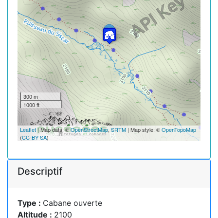
300 m
1000 ft
Leaflet
| Map data: ©
OpenStreetMap
,
SRTM
| Map style: ©
OpenTopoMap
(
CC-BY-SA
)
Descriptif
Type :
Cabane ouverte
Altitude :
2100