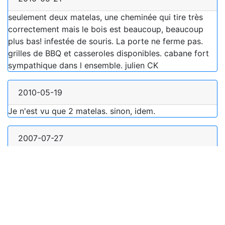
seulement deux matelas, une cheminée qui tire très
correctement mais le bois est beaucoup, beaucoup
plus bas! infestée de souris. La porte ne ferme pas.
grilles de BBQ et casseroles disponibles. cabane fort
sympathique dans l ensemble. julien CK
2010-05-19
Je n'est vu que 2 matelas. sinon, idem.
2007-07-27
3 matelas... en sale état, mais une toiture en bon état
et une cheminée avec quelques casseroles. 2 bats
flancs et un écriteau d'avertissement savoureux!
2005-05-05