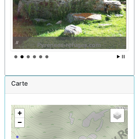
//
Carte
+
−