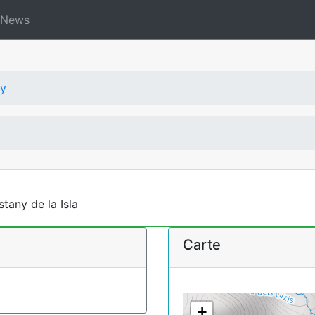
News
ny
tany de la Isla
Carte
+