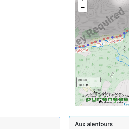
−
300 m
1000 ft
Lea
Aux alentours