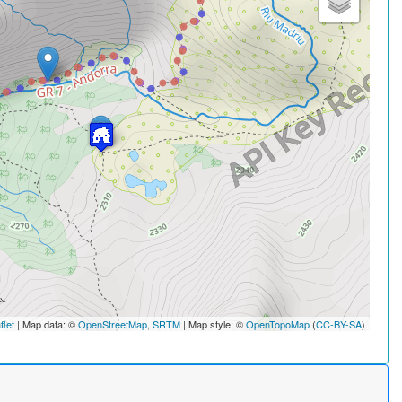
flet
| Map data: ©
OpenStreetMap
,
SRTM
| Map style: ©
OpenTopoMap
(
CC-BY-SA
)