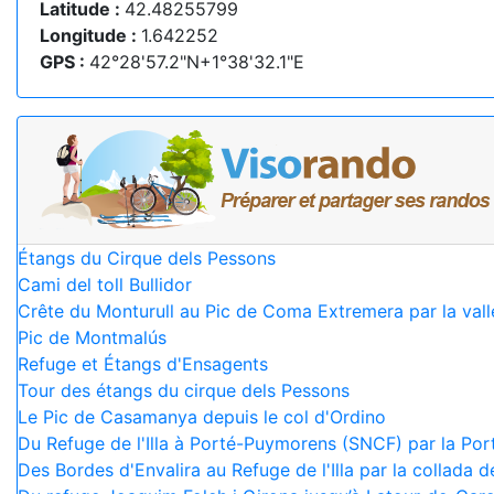
Latitude :
42.48255799
Longitude :
1.642252
GPS :
42°28'57.2"N+1°38'32.1"E
Étangs du Cirque dels Pessons
Cami del toll Bullidor
Crête du Monturull au Pic de Coma Extremera par la val
Pic de Montmalús
Refuge et Étangs d'Ensagents
Tour des étangs du cirque dels Pessons
Le Pic de Casamanya depuis le col d'Ordino
Du Refuge de l'Illa à Porté-Puymorens (SNCF) par la Port
Des Bordes d'Envalira au Refuge de l'Illa par la collada 