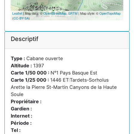
Leaflet
| Map data: ©
OpenStreetMap
,
SRTM
| Map style: ©
OpenTopoMap
(
CC-BY-SA
)
Descriptif
Type :
Cabane ouverte
Altitude :
1397
Carte 1/50 000 :
N°1 Pays Basque Est
Carte 1/25 000 :
1446 ET:Tardets-Sorholus
Arette la Pierre St-Martin Canyons de la Haute
Soule
Propriétaire :
Gardien :
Internet :
Période :
Tel :