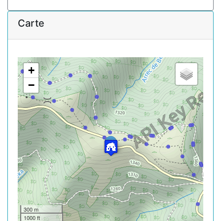
Carte
+
−
300 m
1000 ft