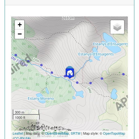
+
−
300 m
1000 ft
Leaflet
| Map data: ©
OpenStreetMap
,
SRTM
| Map style: ©
OpenTopoMap
(
CC-BY-SA
)