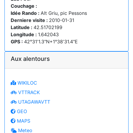
Couchage :
Idée Rando :
Alt Griu, pic Pessons
Derniere visite :
2010-01-31
Latitude :
42.51702199
Longitude :
1.642043
GPS :
42°31'1.3"N+1°38'31.4"E
Aux alentours
WIKILOC
VTTRACK
UTAGAWAVTT
GEO
MAPS
Meteo