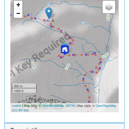
+
−
300 m
1000 ft
Leaflet
| Map data: ©
OpenStreetMap
,
SRTM
| Map style: ©
OpenTopoMap
(
CC-BY-SA
)