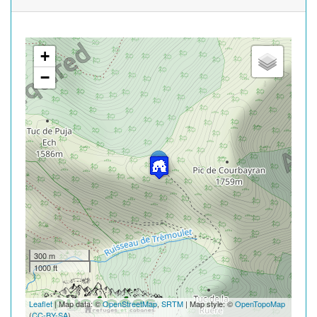
+
−
300 m
1000 ft
Leaflet
| Map data: ©
OpenStreetMap
,
SRTM
| Map style: ©
OpenTopoMap
(
CC-BY-SA
)