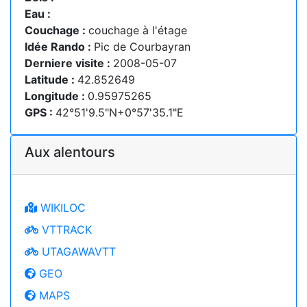
Eau :
Couchage :
couchage à l'étage
Idée Rando :
Pic de Courbayran
Derniere visite :
2008-05-07
Latitude :
42.852649
Longitude :
0.95975265
GPS :
42°51'9.5"N+0°57'35.1"E
Aux alentours
WIKILOC
VTTRACK
UTAGAWAVTT
GEO
MAPS