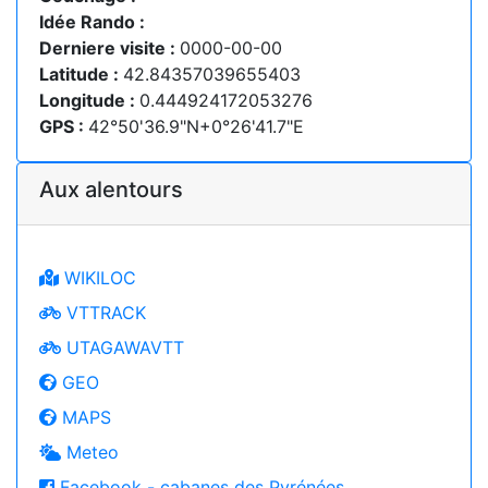
Idée Rando :
Derniere visite :
0000-00-00
Latitude :
42.84357039655403
Longitude :
0.444924172053276
GPS :
42°50'36.9"N+0°26'41.7"E
Aux alentours
WIKILOC
VTTRACK
UTAGAWAVTT
GEO
MAPS
Meteo
Facebook - cabanes des Pyrénées