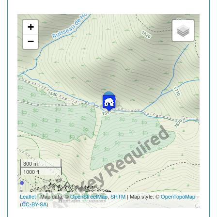
+
−
300 m
1000 ft
Leaflet
| Map data: ©
OpenStreetMap
,
SRTM
| Map style: ©
OpenTopoMap
(
CC-BY-SA
)