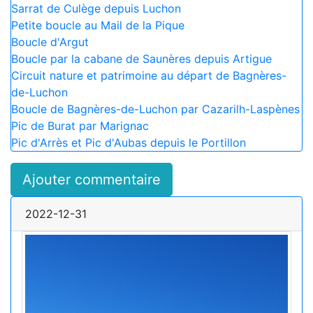
Sarrat de Culège depuis Luchon
Petite boucle au Mail de la Pique
Boucle d'Argut
Boucle par la cabane de Saunères depuis Artigue
Circuit nature et patrimoine au départ de Bagnères-
de-Luchon
Boucle de Bagnères-de-Luchon par Cazarilh-Laspènes
Pic de Burat par Marignac
Pic d'Arrès et Pic d'Aubas depuis le Portillon
Ajouter commentaire
2022-12-31