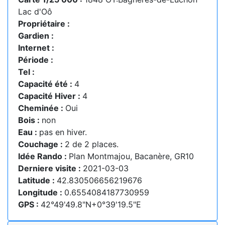
Lac d'Oô
Propriétaire :
Gardien :
Internet :
Période :
Tel :
Capacité été :
4
Capacité Hiver :
4
Cheminée :
Oui
Bois :
non
Eau :
pas en hiver.
Couchage :
2 de 2 places.
Idée Rando :
Plan Montmajou, Bacanère, GR10
Derniere visite :
2021-03-03
Latitude :
42.830506656219676
Longitude :
0.6554084187730959
GPS :
42°49'49.8"N+0°39'19.5"E