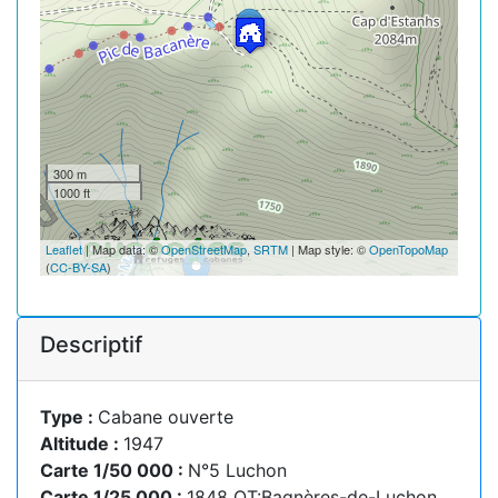
300 m
1000 ft
Leaflet
| Map data: ©
OpenStreetMap
,
SRTM
| Map style: ©
OpenTopoMap
(
CC-BY-SA
)
Descriptif
Type :
Cabane ouverte
Altitude :
1947
Carte 1/50 000 :
N°5 Luchon
Carte 1/25 000 :
1848 OT:Bagnères-de-Luchon