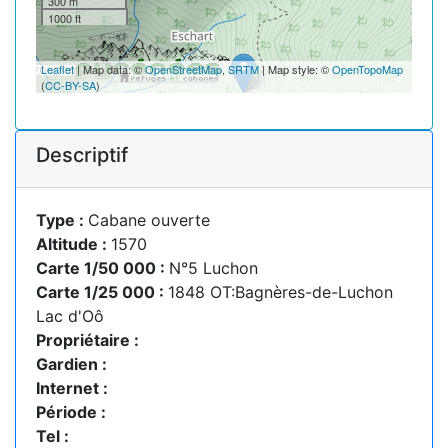
300 m
1000 ft
Leaflet
| Map data: ©
OpenStreetMap
,
SRTM
| Map style: ©
OpenTopoMap
(
CC-BY-SA
)
Descriptif
Type :
Cabane ouverte
Altitude :
1570
Carte 1/50 000 :
N°5 Luchon
Carte 1/25 000 :
1848 OT:Bagnères-de-Luchon
Lac d'Oô
Propriétaire :
Gardien :
Internet :
Période :
Tel :