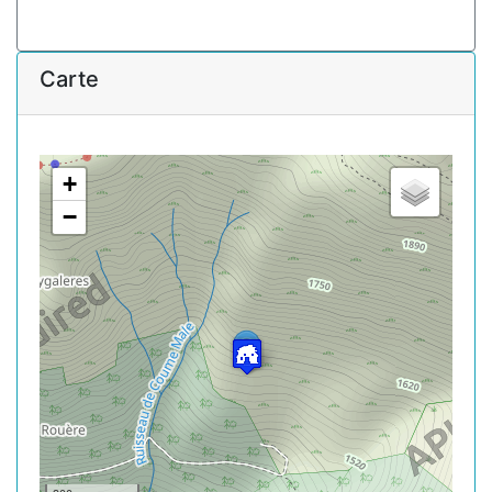
Carte
+
−