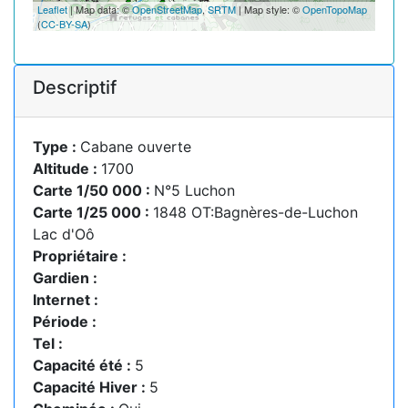
Leaflet
| Map data: ©
OpenStreetMap
,
SRTM
| Map style: ©
OpenTopoMap
(
CC-BY-SA
)
Descriptif
Type :
Cabane ouverte
Altitude :
1700
Carte 1/50 000 :
N°5 Luchon
Carte 1/25 000 :
1848 OT:Bagnères-de-Luchon
Lac d'Oô
Propriétaire :
Gardien :
Internet :
Période :
Tel :
Capacité été :
5
Capacité Hiver :
5