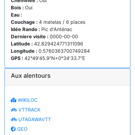
Cheminée :
Oui
Bois :
Oui
Eau :
Couchage :
4 matelas / 6 places
Idée Rando :
Pic d'Anténac
Derniere visite :
0000-00-00
Latitude :
42.829424771311096
Longitude :
0.5760363700749284
GPS :
42°49'45.9"N+0°34'33.7"E
Aux alentours
WIKILOC
VTTRACK
UTAGAWAVTT
GEO