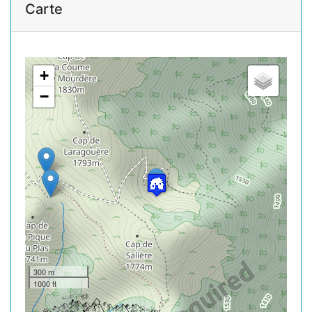
Carte
+
−
300 m
1000 ft