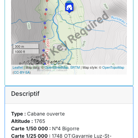
300 m
1000 ft
Leaflet
| Map data: ©
OpenStreetMap
,
SRTM
| Map style: ©
OpenTopoMap
(
CC-BY-SA
)
Descriptif
Type :
Cabane ouverte
Altitude :
1765
Carte 1/50 000 :
N°4 Bigorre
Carte 1/25 000 :
1748 OT:Gavarnie Luz-St-