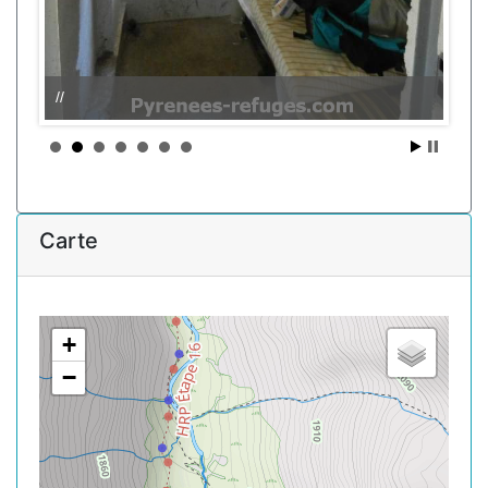
//
Carte
+
−