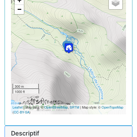
+
−
300 m
1000 ft
Leaflet
| Map data: ©
OpenStreetMap
,
SRTM
| Map style: ©
OpenTopoMap
(
CC-BY-SA
)
Descriptif