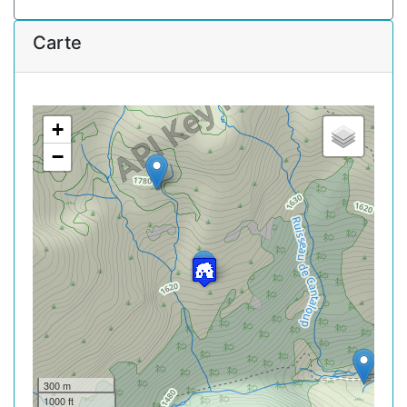
Carte
+
−
300 m
1000 ft