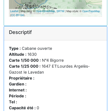
Leaflet
| Map data: ©
OpenStreetMap
,
SRTM
| Map style: ©
OpenTopoMap
(
CC-BY-SA
)
Descriptif
Type :
Cabane ouverte
Altitude :
1630
Carte 1/50 000 :
N°4 Bigorre
Carte 1/25 000 :
1647 ET:Lourdes Argelès-
Gazost le Lavedan
Propriétaire :
Gardien :
Internet :
Période :
Tel :
Capacité été :
0