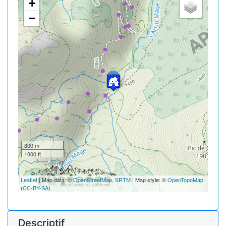
+
−
300 m
1000 ft
Leaflet
| Map data: ©
OpenStreetMap
,
SRTM
| Map style: ©
OpenTopoMap
(
CC-BY-SA
)
Descriptif