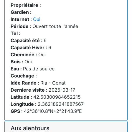
Propriétaire :
Gardien :
Internet :
Oui
Période :
Ouvert toute l'année
Tel :
Capacité été :
6
Capacité Hiver :
6
Cheminée :
Oui
Bois :
Oui
Eau :
Pas de source
Couchage :
Idée Rando :
Ria - Conat
Derniere visite :
2025-03-17
Latitude :
42.60300984652215
Longitude :
2.362189241887567
GPS :
42°36'10.8"N+2°21'43.9"E
Aux alentours