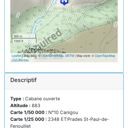
300 m
1000 ft
Leaflet
| Map data: ©
OpenStreetMap
,
SRTM
| Map style: ©
OpenTopoMap
(
CC-BY-SA
)
Descriptif
Type :
Cabane ouverte
Altitude :
883
Carte 1/50 000 :
N°10 Canigou
Carte 1/25 000 :
2348 ET:Prades St-Paul-de-
Fenouillet