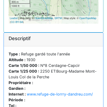
300 m
1000 ft
Leaflet
| Map data: ©
OpenStreetMap
,
SRTM
| Map style: ©
OpenTopoMap
(
CC-BY-SA
)
Descriptif
Type :
Refuge gardé toute l'année
Altitude :
1930
Carte 1/50 000 :
N°8 Cerdagne-Capcir
Carte 1/25 000 :
2250 ET:Bourg-Madame Mont-
Louis Col de la Perche
Propriétaire :
Gardien :
Internet :
www.refuge-de-lorrry-dandreu.com/
Période :
Tel :