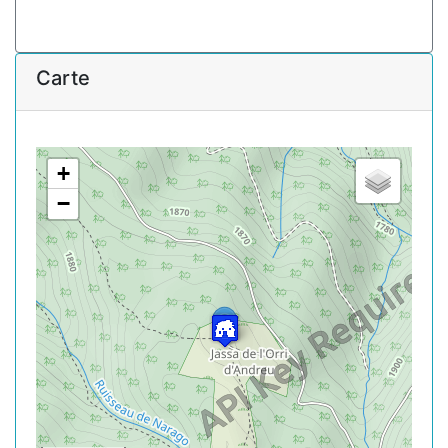
Carte
+
−