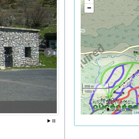
−
300 m
1000 ft
Lea