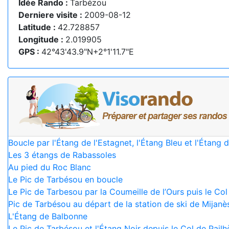
Idée Rando :
Tarbézou
Derniere visite :
2009-08-12
Latitude :
42.728857
Longitude :
2.019905
GPS :
42°43'43.9"N+2°1'11.7"E
Boucle par l'Étang de l'Estagnet, l'Étang Bleu et l'Étang
Les 3 étangs de Rabassoles
Au pied du Roc Blanc
Le Pic de Tarbésou en boucle
Le Pic de Tarbesou par la Coumeille de l’Ours puis le Col
Pic de Tarbésou au départ de la station de ski de Mijanè
L'Étang de Balbonne
Le Pic de Tarbésou et l'Étang Noir depuis le Col de Pailh