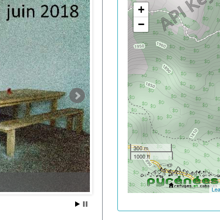
+
−
300 m
1000 ft
Lea