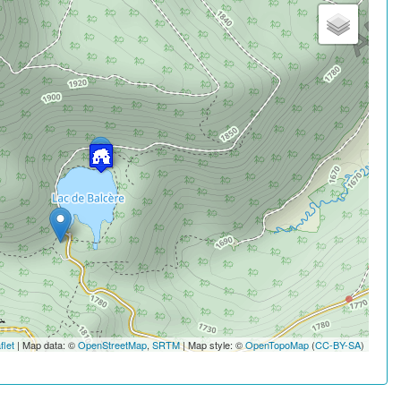
flet
| Map data: ©
OpenStreetMap
,
SRTM
| Map style: ©
OpenTopoMap
(
CC-BY-SA
)