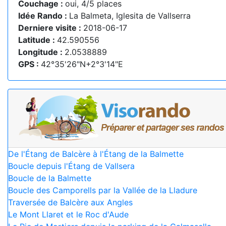
Couchage :
oui, 4/5 places
Idée Rando :
La Balmeta, Iglesita de Vallserra
Derniere visite :
2018-06-17
Latitude :
42.590556
Longitude :
2.0538889
GPS :
42°35'26"N+2°3'14"E
De l'Étang de Balcère à l'Étang de la Balmette
Boucle depuis l'Étang de Vallsera
Boucle de la Balmette
Boucle des Camporells par la Vallée de la Lladure
Traversée de Balcère aux Angles
Le Mont Llaret et le Roc d'Aude