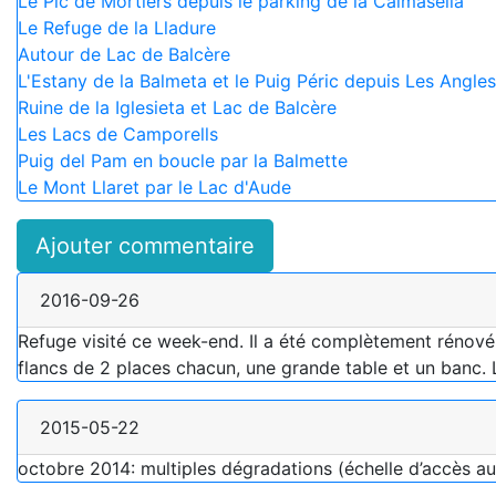
Le Pic de Mortiers depuis le parking de la Calmasella
Le Refuge de la Lladure
Autour de Lac de Balcère
L'Estany de la Balmeta et le Puig Péric depuis Les Angles
Ruine de la Iglesieta et Lac de Balcère
Les Lacs de Camporells
Puig del Pam en boucle par la Balmette
Le Mont Llaret par le Lac d'Aude
Ajouter commentaire
2016-09-26
Refuge visité ce week-end. Il a été complètement rénové, 
flancs de 2 places chacun, une grande table et un banc. 
2015-05-22
octobre 2014: multiples dégradations (échelle d’accès au