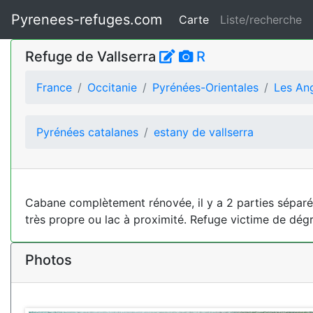
Pyrenees-refuges.com
Carte
Liste/recherche
Refuge de Vallserra
R
France
Occitanie
Pyrénées-Orientales
Les An
Pyrénées catalanes
estany de vallserra
Cabane complètement rénovée, il y a 2 parties séparée
très propre ou lac à proximité. Refuge victime de dégr
Photos