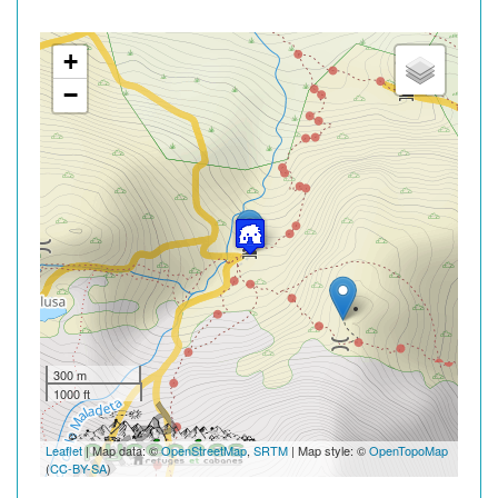
+
−
300 m
1000 ft
Leaflet
| Map data: ©
OpenStreetMap
,
SRTM
| Map style: ©
OpenTopoMap
(
CC-BY-SA
)