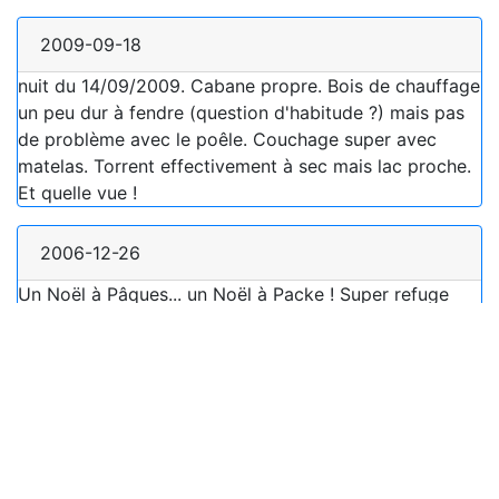
2009-09-18
nuit du 14/09/2009. Cabane propre. Bois de chauffage
un peu dur à fendre (question d'habitude ?) mais pas
de problème avec le poêle. Couchage super avec
matelas. Torrent effectivement à sec mais lac proche.
Et quelle vue !
2006-12-26
Un Noël à Pâques... un Noël à Packe ! Super refuge
avec du bois ! Mais avec le vent le nouveau poàªle fait
refouler la fumée à l'intérieur. Dommage. Ascension du
Pic de la Coume de l'Ours puis du Turon.
2005-11-29
Très sympathique et conforme aux descriptions en