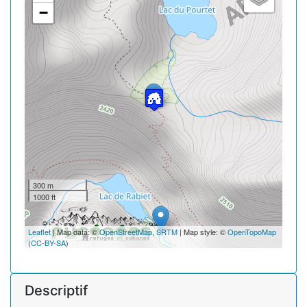
−
300 m
1000 ft
Leaflet
| Map data: ©
OpenStreetMap
,
SRTM
| Map style: ©
OpenTopoMap
(
CC-BY-SA
)
Descriptif