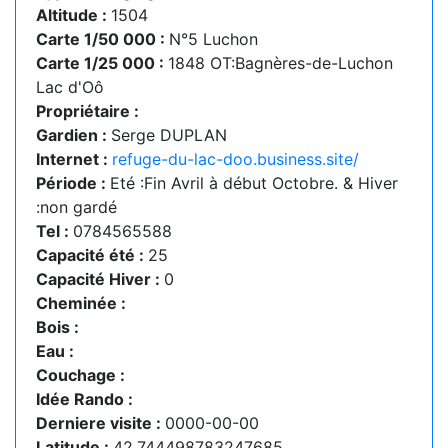
Altitude :
1504
Carte 1/50 000 :
N°5 Luchon
Carte 1/25 000 :
1848 OT:Bagnères-de-Luchon
Lac d'Oô
Propriétaire :
Gardien :
Serge DUPLAN
Internet :
refuge-du-lac-doo.business.site/
Période :
Eté :Fin Avril à début Octobre. & Hiver
:non gardé
Tel :
0784565588
Capacité été :
25
Capacité Hiver :
0
Cheminée :
Bois :
Eau :
Couchage :
Idée Rando :
Derniere visite :
0000-00-00
Latitude :
42.744498783247685