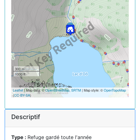
300 m
1000 ft
Leaflet
| Map data: ©
OpenStreetMap
,
SRTM
| Map style: ©
OpenTopoMap
(
CC-BY-SA
)
Descriptif
Type :
Refuge gardé toute l'année