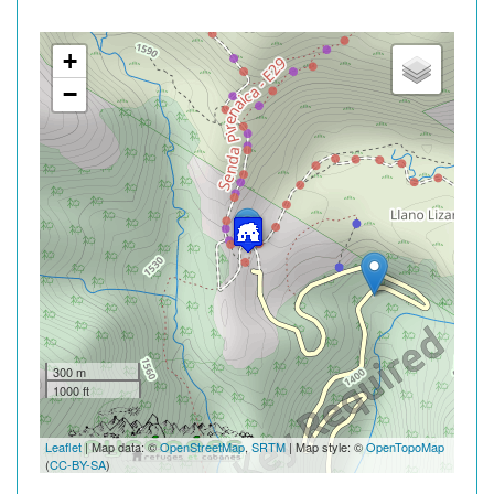
+
−
300 m
1000 ft
Leaflet
| Map data: ©
OpenStreetMap
,
SRTM
| Map style: ©
OpenTopoMap
(
CC-BY-SA
)