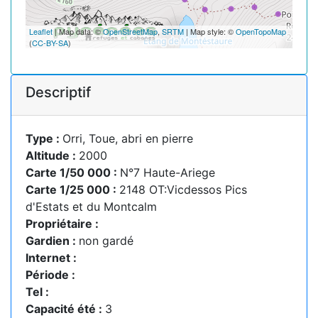
Leaflet
| Map data: ©
OpenStreetMap
,
SRTM
| Map style: ©
OpenTopoMap
(
CC-BY-SA
)
Descriptif
Type :
Orri, Toue, abri en pierre
Altitude :
2000
Carte 1/50 000 :
N°7 Haute-Ariege
Carte 1/25 000 :
2148 OT:Vicdessos Pics
d'Estats et du Montcalm
Propriétaire :
Gardien :
non gardé
Internet :
Période :
Tel :
Capacité été :
3