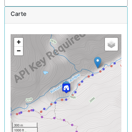
Carte
+
−
300 m
1000 ft