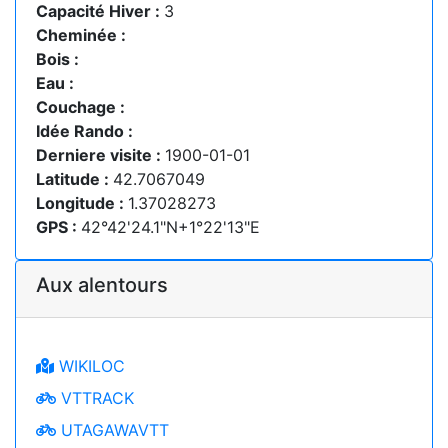
Capacité Hiver :
3
Cheminée :
Bois :
Eau :
Couchage :
Idée Rando :
Derniere visite :
1900-01-01
Latitude :
42.7067049
Longitude :
1.37028273
GPS :
42°42'24.1"N+1°22'13"E
Aux alentours
WIKILOC
VTTRACK
UTAGAWAVTT