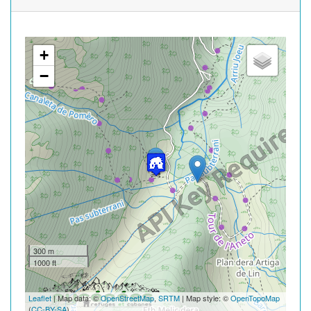
+
−
300 m
1000 ft
Leaflet
| Map data: ©
OpenStreetMap
,
SRTM
| Map style: ©
OpenTopoMap
(
CC-BY-SA
)